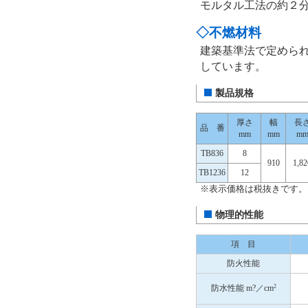
モルタル工法の約２
◇不燃材料
建築基準法で定めら
しています。
製品規格
厚さ
幅
長
品 番
mm
mm
m
TB836
8
910
1,82
TB1236
12
※表示価格は税抜きです。
物理的性能
項 目
防火性能
2
防水性能 m?／cm