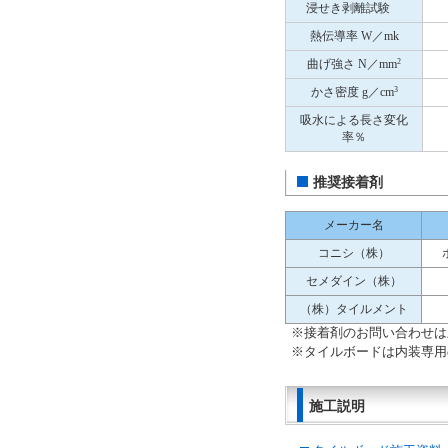
浸せき剥離試験
熱伝導率 W／mk
2
曲げ強さ N／mm
3
かさ密度 g／cm
吸水による長さ変化
率％
推奨接着剤
メーカー名
コニシ（株）
セメダイン（株）
（株）タイルメント
※接着剤のお問い合わせは
※タイルボードは内装専用
施工説明