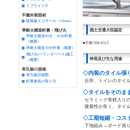
リプライトN
不燃外装部材
破風板エコモール（14mm）
国土交通大臣認定
準耐火構造軒裏・飛び火
準耐火構造60分・45分軒裏
（概要）
■不燃 NM-8315
準耐火構造30分軒裏（概要）
飛び火(ベランダベース)施工
特長及び主な用途
（概要）
有孔板の規格
◇内装のタイル張
有孔板詳細図
台所、トイレのタイ
軒裏換気の取り方
◇タイルをそのま
セラミック骨材入り
接着性が良く、タイ
◇工期短縮・コス
下地組み→ボード張